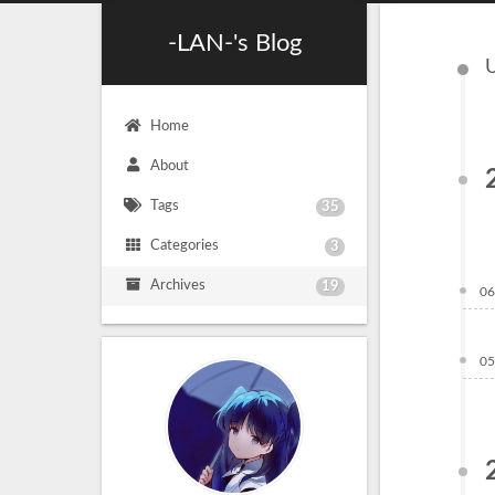
-LAN-'s Blog
U
Home
About
Tags
35
Categories
3
Archives
19
06
05