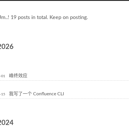
m..! 19 posts in total. Keep on posting.
2026
峰终效应
-01
我写了一个 Confluence CLI
-15
2024