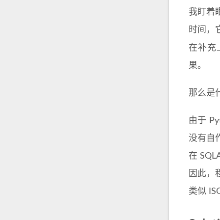
我盯着
时间，
在补充
果。
那么是
由于 Py
没有自
在 SQ
因此，程
类似 I