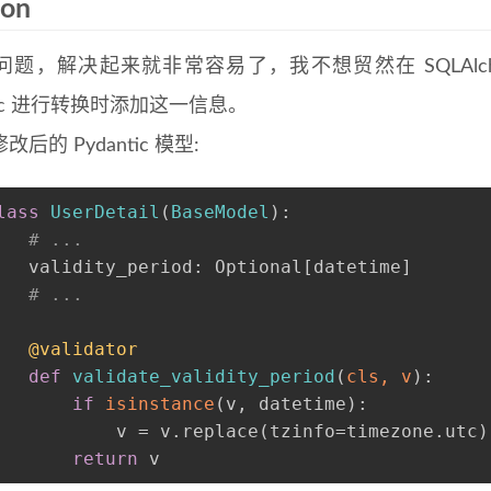
ion
问题，解决起来就非常容易了，我不想贸然在 SQLAlc
ntic 进行转换时添加这一信息。
后的 Pydantic 模型:
lass
UserDetail
(
BaseModel
):
# ...
   validity_period: 
Optional
[datetime]
# ...
   @validator
def
validate_validity_period
(
cls, v
):
if
isinstance
(v, datetime):
           v = v.replace(tzinfo=timezone.utc)
return
 v