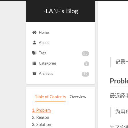
-LAN-'s Blog
Home
About
Tags
35
记录
Categories
3
Archives
19
Prob
最近经
Table of Contents
Overview
1.
Problem
为用
2.
Reason
3.
Solution