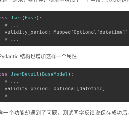
现这个需求，我在用户模型中增加了一个字段，大概是这
ass
User
(
Base
):
# ...
  validity_period: Mapped[
Optional
[datetime]]
# ...
Pydantic 结构也增加这样一个属性
ass
UserDetail
(
BaseModel
):
# ...
  validity_period: 
Optional
[datetime]
# ...
样一个功能却遇到了问题，测试同学反馈说保存成功后，