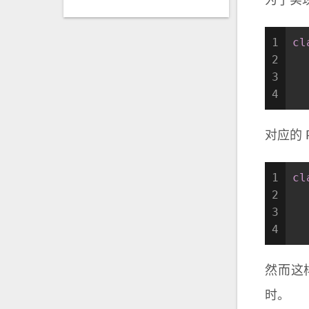
为了实
1
cl
2
3
  
4
对应的 
1
cl
2
3
  
4
然而这
时。