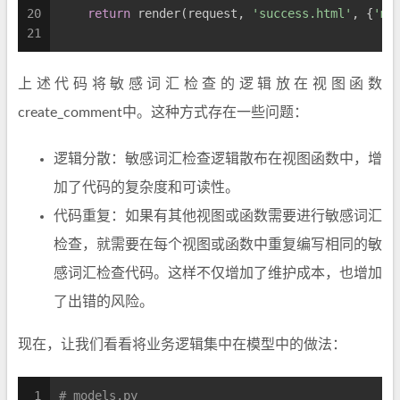
20
return
 render(request, 
'success.html'
, {
'me
21
上述代码将敏感词汇检查的逻辑放在视图函数
create_comment中。这种方式存在一些问题：
逻辑分散：敏感词汇检查逻辑散布在视图函数中，增
加了代码的复杂度和可读性。
代码重复：如果有其他视图或函数需要进行敏感词汇
检查，就需要在每个视图或函数中重复编写相同的敏
感词汇检查代码。这样不仅增加了维护成本，也增加
了出错的风险。
现在，让我们看看将业务逻辑集中在模型中的做法：
1
# models.py