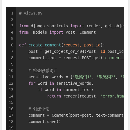
1
# views.py
2
3
from
 django.shortcuts 
import
 render, get_object
4
from
 .models 
import
 Post, Comment
5
6
def
create_comment
(
request, post_id
):
7
    post = get_object_or_404(Post, 
id
=post_id)
8
    comment_text = request.POST.get(
'comment_te
9
10
# 检查敏感词汇
11
    sensitive_words = [
'敏感词1'
, 
'敏感词2'
, 
'敏感
12
for
 word 
in
 sensitive_words:
13
if
 word 
in
 comment_text:
14
return
 render(request, 
'error.html'
15
16
# 创建评论
17
    comment = Comment(post=post, text=comment_t
18
    comment.save()
19