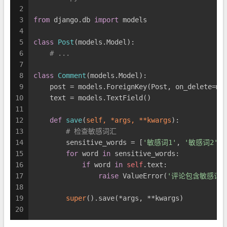
2
3
from
 django.db 
import
 models
4
5
class
Post
(models.Model):
6
# ...
7
8
class
Comment
(models.Model):
9
    post = models.ForeignKey(Post, on_delete=mo
10
    text = models.TextField()
11
12
def
save
(
self, *args, **kwargs
):
13
# 检查敏感词汇
14
        sensitive_words = [
'敏感词1'
, 
'敏感词2'
, 
15
for
 word 
in
 sensitive_words:
16
if
 word 
in
self
.text:
17
raise
 ValueError(
'评论包含敏感词
18
19
super
().save(*args, **kwargs)
20