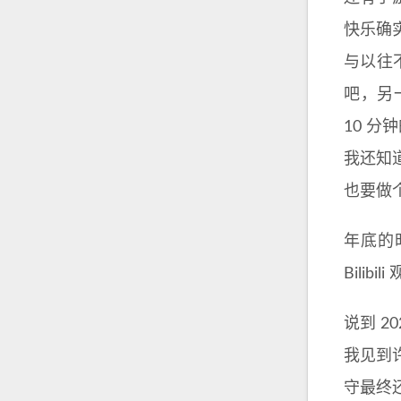
快乐确
与以往
吧，另
10 
我还知
也要做
年底的时
Bili
说到 
我见到
守最终