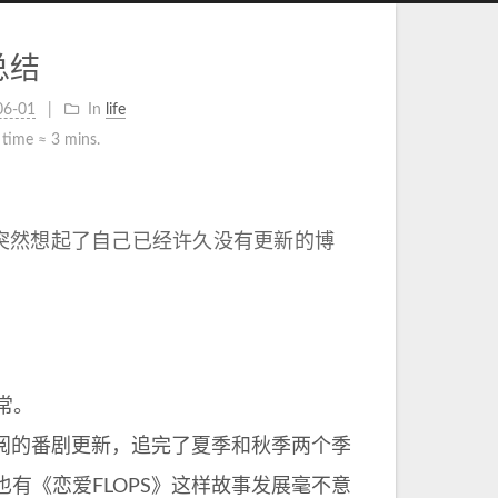
总结
06-01
In
life
 time ≈
3 mins.
我突然想起了自己已经许久没有更新的博
常。
阅的番剧更新，追完了夏季和秋季两个季
有《恋爱FLOPS》这样故事发展毫不意