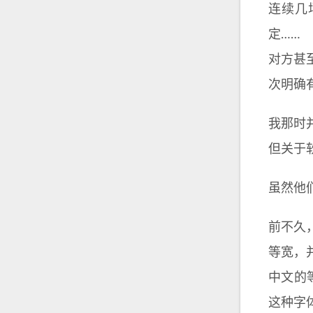
连续几
定……
对方甚
次明确
我那时
但关于
虽然他
前不久，
等宽，并首
中文的
这种字