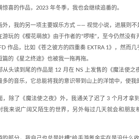
满惊喜的作品，2023 年冬季，我也会继续追番的。
画外，我的另一项主要娱乐方式 —— 视觉小说，进展则不
在游玩的《樱花萌放》由于作者的“啰嗦”，至今仍然没有
FD 作品，比如《苍之彼方的四重奏 EXTRA 1》，然
短篇的《星之终途》也被我一拖再拖。
部从头读到尾的作品是 12 月在 NS 上发售的《魔法
最多的音乐，它总能将我的意识带到山上的洋馆中，使我
面，除了《魔法使之夜》外，我通关了迟了 3 个月才拿到的
对我来说广阔又陌生的世界，另外每过几天就会和朋友相约在
游的部分，我自己也总是吐槽“给手游氪金实在是没什么收