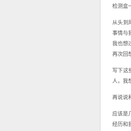
检测盒
从头到
事情与
我也想
再次回
写下这
人，我
再说说
应该是
经历和