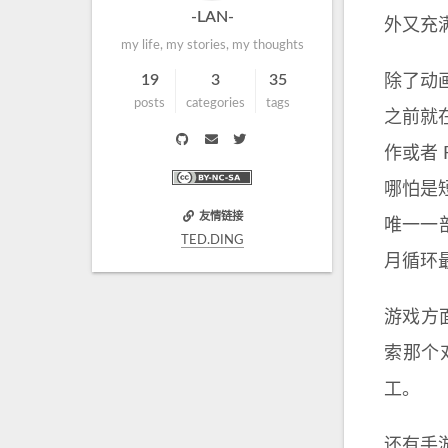
-LAN-
外又充
my life, my stories, my thoughts
19
3
35
除了动
posts
categories
tags
之前就
作或者 
哪怕是
友情链接
唯一一
TED.DING
月循环
游戏方
索那个
工。
还有手