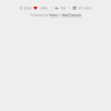
©
2026
-LAN-
|
50k
|
45 mins.
Powered by
Hexo
&
NexT.Gemini